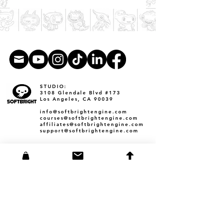
STUDIO:
3108 Glendale Blvd #173
Los Angeles, CA 90039​
info@softbrightengine.com
courses@softbrightengine.com
affiliates@softbrightengine.com
support@softbrightengine.com
MAILING ADDRESS:
38713 Tierra Subida Ave #254
Palmdale, CA 93551
Founder Corey Barba
3108 Glendale Blvd #173
Los Angeles, CA 90039
corey@softbrightengine.com