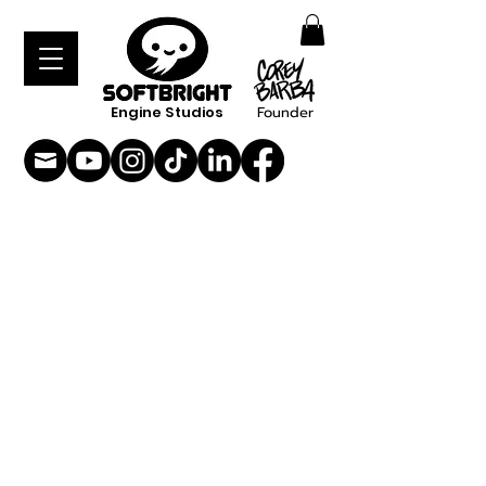
Engine Studios
Founder
SpongeBob:
We
Used
to
be
Some
Buddies