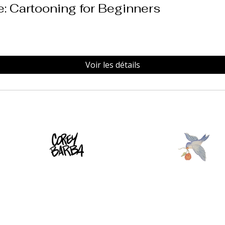
: Cartooning for Beginners
Voir les détails
que
Direction artistique
Direction a
Illustration
Illustration
Conception de
Conception