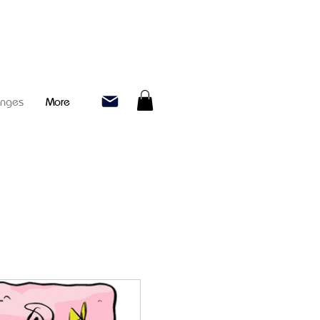
enges
More