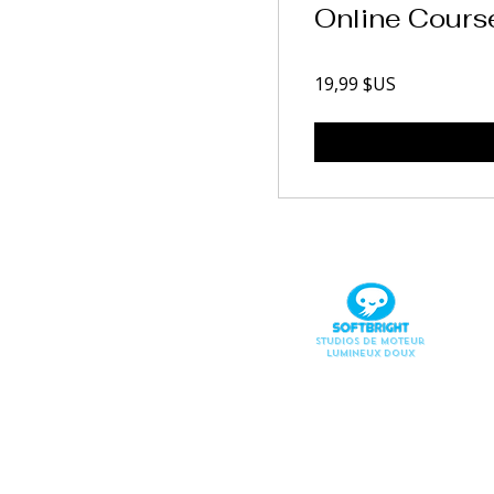
Online Course
19,99 $US
Studios de moteur
lumineux doux
Direction artisti
Illustration
Conception de