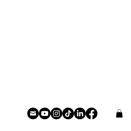
personnages
Animation
Animation
Livres pou
nts
Livres pour enfants
Conception
uets
Conception de jouets
Illustratio
eu
Illustrations du jeu
Bandes des
 et art
Bandes dessinées et art
séquentiel
séquentiel
Storyboar
Storyboards
Films
Films
Peinture n
que
Peinture numérique
Conférenc
Conférences
que