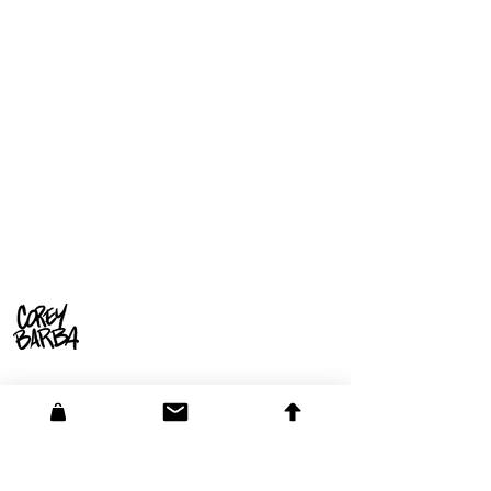
Animación
Libros infantiles
Diseño de juguetes
Arte del juego
Cómics y arte secuencial
Guiones gráficos
Películas
Pintura digital
Compromisos para hablar en
público
Dirección de arte
Ilustración
Diseño de personajes
Animación
Libros infantiles
Diseño de juguetes