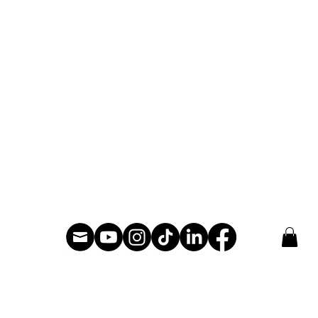
Kinderbücher
Kinderbüc
Spielzeugdesign
Spielzeugd
Spielgrafik
Spielgrafik
ielle
Comics & Sequenzielle
Comics & S
Kunst
Storyboar
Storyboards
Filme
Filme
Digitale Ma
Digitale Malerei
Vorträge
Vorträge
itung